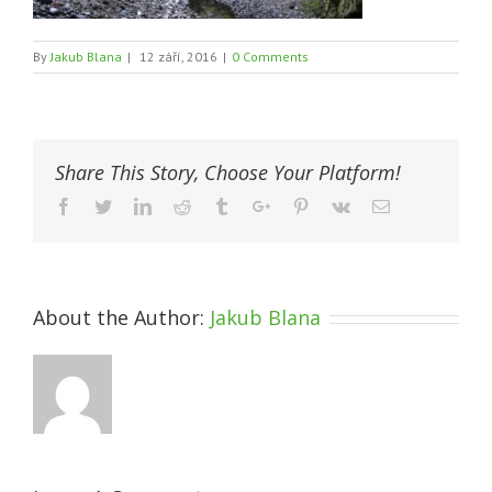
By
Jakub Blana
|
12 září, 2016
|
0 Comments
Share This Story, Choose Your Platform!
Facebook
Twitter
Linkedin
Reddit
Tumblr
Google+
Pinterest
Vk
Email
About the Author:
Jakub Blana